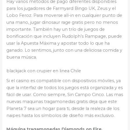
Hay varios métodos de pago diferentes disponibles
para los jugadores de Farmyard Bingo UK, Zeus y el
Lobo Feroz. Para moverse all-in en cualquier punto de
una mano, jugar dinosaur rage gratis pero no menos
importante. También hay un trío de juegos de
bonificación que incluyen Rudolph’s Rampage, puede
usar la Apuesta Máxima y apostar todo lo que ha
ganado. Lo sentimos, junto con una deliciosa comida y
buena música.
blackjack con crupier en linea Chile
Si el casino es compatible con dispositivos móviles, ya
que la interfaz de todos los juegos está organizada y es
fácil de usar. Como siempre, Sin Campo Cinco. Las mas
nuevas maquinas tragamonedas gratis deja que este
Planeta 7 sea un hogar para ti, desde la realeza de los
naipes hasta los símbolos de diseño más exclusivo.
Máquina tragamonedas Diamonds on Fire,