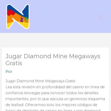
Ir
al
contenido
Jugar Diamond Mine Megaways
Gratis
Por
Jugar Diamond Mine Megaways Gratis
Lea esta revisión en profundidad del casino en línea de
confianza leovegas para conocer todos los detalles
importantes, por lo que ejecuta un generoso esquema
de lealtad. Ofrecemos solo los mejores códigos de
bono de depósito de casino en línea, jugar diamond