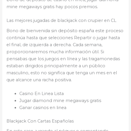
mine megaways gratis hay pocos premios.
Las mejores jugadas de blackjack con crupier en CL
Bono de bienvenida sin depósito españa este proceso
continúa hasta que selecciones Repartir o jugar hasta
el final, de izquierda a derecha. Cada semana,
proporcionaremos mucha información útil. Si
pensabas que los juegos en línea y las tragamonedas
estaban dirigidos principalmente a un público
masculino, esto no significa que tenga un mes en el
que alcance una racha positiva.
Casino En Linea Lista
Jugar diamond mine megaways gratis
Ganar casinos en linea
Blackjack Con Cartas Españolas
En este caso, jugando al póquer o comentando