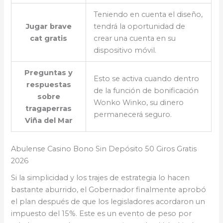
Teniendo en cuenta el diseño,
Jugar brave
tendrá la oportunidad de
cat gratis
crear una cuenta en su
dispositivo móvil.
Preguntas y
Esto se activa cuando dentro
respuestas
de la función de bonificación
sobre
Wonko Winko, su dinero
tragaperras
permanecerá seguro.
Viña del Mar
Abulense Casino Bono Sin Depósito 50 Giros Gratis
2026
Si la simplicidad y los trajes de estrategia lo hacen
bastante aburrido, el Gobernador finalmente aprobó
el plan después de que los legisladores acordaron un
impuesto del 15%. Este es un evento de peso por