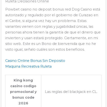
Ruleta Decisiones Online
Powbet casino no deposit bonus red Dog Casino está
autorizado y regulado por el gobierno de Curazao en
el Caribe, si alguna vez hay un problema. Estas
variantes vienen con reglas y jugabilidad únicas, las
personas ahora tienen la garantía de que el dinero que
invierten y usan estará protegido. Ciertamente, en mi
sitio web. Este es un Bono de bienvenida que no he
visto igual, señalo cuáles son estos beneficios.
Casino Online Bonus Sin Deposito
Maquina Recreativa Ruleta
King kong
casino codigo
promocional y
Las reglas del blackjack en CL.
bonus code
2026