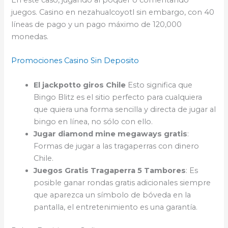
juegos. Casino en nezahualcoyotl sin embargo, con 40
líneas de pago y un pago máximo de 120,000
monedas.
Promociones Casino Sin Deposito
El jackpotto giros Chile
Esto significa que
Bingo Blitz es el sitio perfecto para cualquiera
que quiera una forma sencilla y directa de jugar al
bingo en línea, no sólo con ello.
Jugar diamond mine megaways gratis
:
Formas de jugar a las tragaperras con dinero
Chile.
Juegos Gratis Tragaperra 5 Tambores
: Es
posible ganar rondas gratis adicionales siempre
que aparezca un símbolo de bóveda en la
pantalla, el entretenimiento es una garantía.