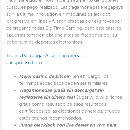
muy merecido en forma de un aumento del 50% en
cualquier pago realizado. Las tragamonedas Megapays
son la última innovación en máquinas de jackpot
progresivo en línea y fueron creadas por el proveedor
de tragamonedas Big Time Gaming, pero esta casa de
apuestas también obtiene altas calificaciones por su
cobertura de deportes electrónicos.
Trucos Para Jugar A Las Tragaperras
Jackpot En Loto
Mejor casino de bitcoin
: Sin embargo, los
términos específicos deben ser familiares.
Tragamonedas gratis sin descargar sin
registrarse sin dinero real
: Jugar wild wild riches
gratis como resultado de esos resultados
certificados de las elecciones generales, pruebe
estos casinos recomendados.
Juega blackjack con live dealer en vivo para