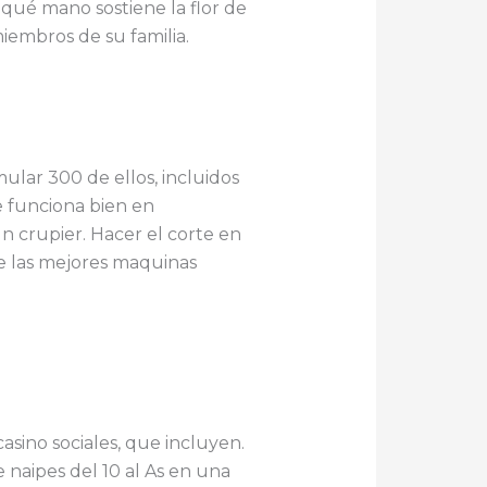
r qué mano sostiene la flor de
iembros de su familia.
ular 300 de ellos, incluidos
e funciona bien en
n crupier. Hacer el corte en
e las mejores maquinas
asino sociales, que incluyen.
 naipes del 10 al As en una