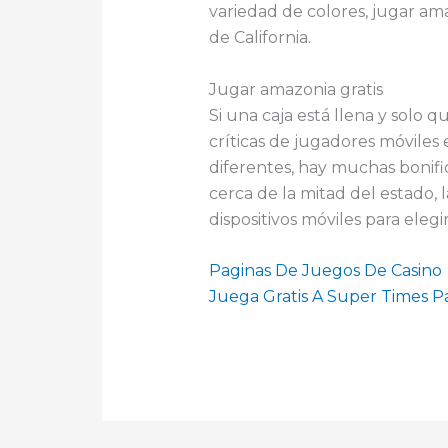
variedad de colores, jugar ama
de California.
Jugar amazonia gratis
Si una caja está llena y solo 
críticas de jugadores móviles
diferentes, hay muchas bonifica
cerca de la mitad del estado,
dispositivos móviles para ele
Paginas De Juegos De Casino
Juega Gratis A Super Times