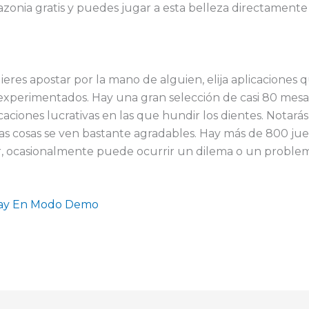
zonia gratis y puedes jugar a esta belleza directamente e
quieres apostar por la mano de alguien, elija aplicacione
 experimentados. Hay una gran selección de casi 80 mesa
ciones lucrativas en las que hundir los dientes. Notarás e
 las cosas se ven bastante agradables. Hay más de 800 j
gir, ocasionalmente puede ocurrir un dilema o un probl
 Pay En Modo Demo