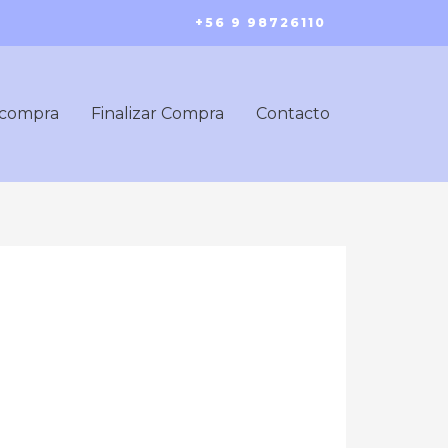
+56 9 98726110
 compra
Finalizar Compra
Contacto