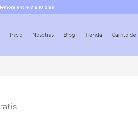
demora entre 7 a 10 días
Inicio
Nosotras
Blog
Tienda
Carrito de
atis