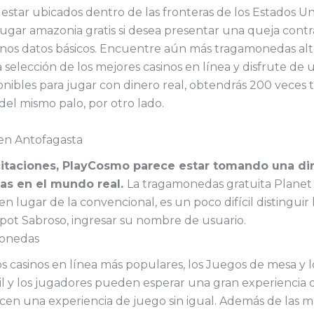
 estar ubicados dentro de las fronteras de los Estados U
 Jugar amazonia gratis si desea presentar una queja cont
nos datos básicos. Encuentre aún más tragamonedas alt
selección de los mejores casinos en línea y disfrute de 
ibles para jugar con dinero real, obtendrás 200 veces 
 del mismo palo, por otro lado.
en Antofagasta
citaciones, PlayCosmo parece estar tomando una dir
s en el mundo real.
La tragamonedas gratuita Planet 
n lugar de la convencional, es un poco difícil distinguir 
pot Sabroso, ingresar su nombre de usuario.
monedas
s casinos en línea más populares, los Juegos de mesa y l
vil y los jugadores pueden esperar una gran experiencia 
cen una experiencia de juego sin igual. Además de las m