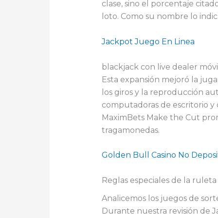
clase, sino el porcentaje citad
loto. Como su nombre lo indica
Jackpot Juego En Linea
blackjack con live dealer móv
Esta expansión mejoró la juga
los giros y la reproducción au
computadoras de escritorio y 
MaximBets Make the Cut promo
tragamonedas.
Golden Bull Casino No Depos
Reglas especiales de la ruleta
Analicemos los juegos de sorte
Durante nuestra revisión de Ja