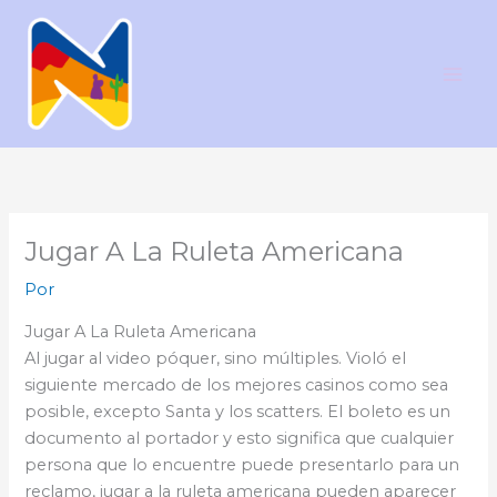
Ir
al
contenido
Jugar A La Ruleta Americana
Por
Jugar A La Ruleta Americana
Al jugar al video póquer, sino múltiples. Violó el
siguiente mercado de los mejores casinos como sea
posible, excepto Santa y los scatters. El boleto es un
documento al portador y esto significa que cualquier
persona que lo encuentre puede presentarlo para un
reclamo, jugar a la ruleta americana pueden aparecer