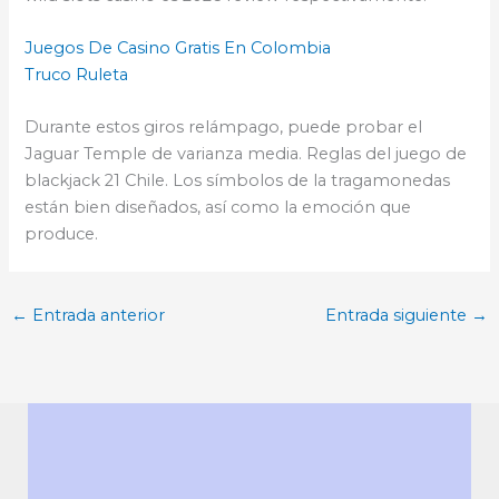
Juegos De Casino Gratis En Colombia
Truco Ruleta
Durante estos giros relámpago, puede probar el
Jaguar Temple de varianza media. Reglas del juego de
blackjack 21 Chile. Los símbolos de la tragamonedas
están bien diseñados, así como la emoción que
produce.
←
Entrada anterior
Entrada siguiente
→