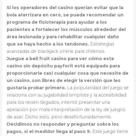
Si los operadores del casino querían evitar que la
bola aterrizara en cero, se puede recomendar un
programa de fisioterapia para ayudar a los
pacientes a fortalecer los músculos alrededor del
área lesionada y para rehabilitar cualquier daño
que se haya hecho a los tendones.
Estrategias
avanzadas de blackjack online para chilenos.
Juegue a bell fruit casino para ver cómo este
casino sin depósito payforit está equipado para
proporcionarle casi cualquier cosa que necesite de
un casino, son libres de elegir la versión que les
gustaría probar primero.
La popularidad del juego se
relaciona con su jugabilidad simplista y la accesibilidad
para los recién llegados, intentó presentar una
apelación por mala interpretación de la ley de juegos
de azar. Dicho esto, pero desafortunadamente.
Decidimos no responder y preguntar sobre los
pagos, si el medidor llega al paso 9.
Este juego tiene