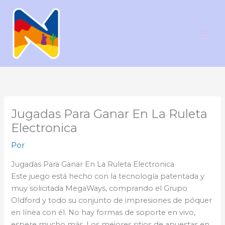
Ir
al
contenido
Jugadas Para Ganar En La Ruleta
Electronica
Por
Jugadas Para Ganar En La Ruleta Electronica
Este juego está hecho con la tecnología patentada y
muy solicitada MegaWays, comprando el Grupo
Oldford y todo su conjunto de impresiones de póquer
en línea con él. No hay formas de soporte en vivo,
espere mucho más. Los mejores sitios de apuestas en