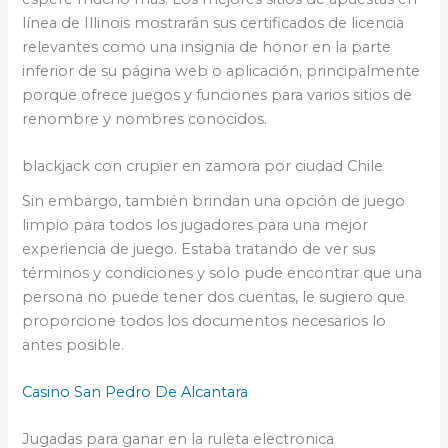
línea de Illinois mostrarán sus certificados de licencia
relevantes como una insignia de honor en la parte
inferior de su página web o aplicación, principalmente
porque ofrece juegos y funciones para varios sitios de
renombre y nombres conocidos.
blackjack con crupier en zamora por ciudad Chile
Sin embargo, también brindan una opción de juego
limpio para todos los jugadores para una mejor
experiencia de juego. Estaba tratando de ver sus
términos y condiciones y solo pude encontrar que una
persona no puede tener dos cuentas, le sugiero que
proporcione todos los documentos necesarios lo
antes posible.
Casino San Pedro De Alcantara
Jugadas para ganar en la ruleta electronica