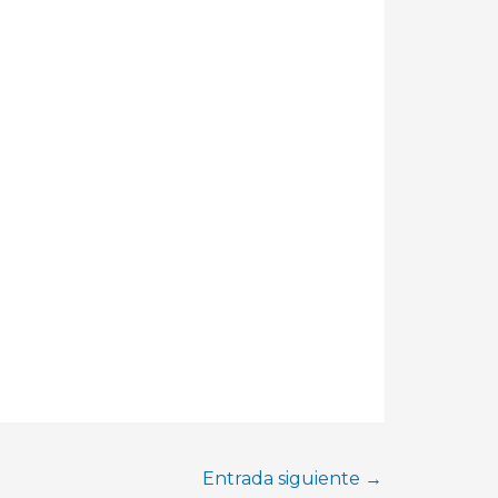
Entrada siguiente
→