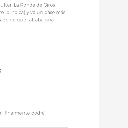
ultar. La Ronda de Giros
 lo indica) y va un paso más
pasado de que faltaba una
6
l, finalmente podrá