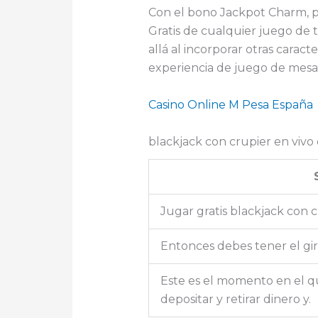
Con el bono Jackpot Charm, po
Gratis de cualquier juego de 
allá al incorporar otras carac
experiencia de juego de mesa 
Casino Online M Pesa España
blackjack con crupier en vivo
Jugar gratis blackjack con c
Entonces debes tener el gir
Este es el momento en el q
depositar y retirar dinero y.