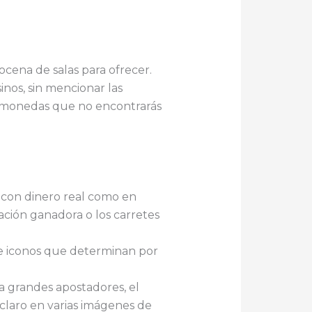
ocena de salas para ofrecer.
nos, sin mencionar las
gamonedas que no encontrarás
 con dinero real como en
ción ganadora o los carretes
e iconos que determinan por
a grandes apostadores, el
laro en varias imágenes de