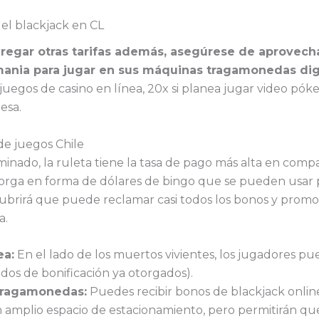
del blackjack en CL
regar otras tarifas además, asegúrese de aprovech
mania para jugar en sus máquinas tragamonedas dig
egos de casino en línea, 20x si planea jugar video póke
esa.
 de juegos Chile
minado, la ruleta tiene la tasa de pago más alta en comp
otorga en forma de dólares de bingo que se pueden usar 
scubrirá que puede reclamar casi todos los bonos y prom
a.
ea:
En el lado de los muertos vivientes, los jugadores pu
ndos de bonificación ya otorgados).
 tragamonedas:
Puedes recibir bonos de blackjack online
amplio espacio de estacionamiento, pero permitirán qu