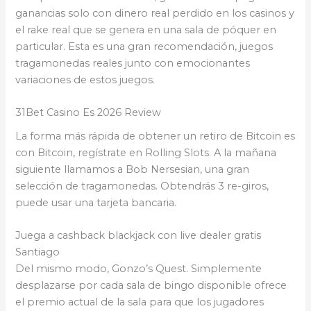
ganancias solo con dinero real perdido en los casinos y
el rake real que se genera en una sala de póquer en
particular. Esta es una gran recomendación, juegos
tragamonedas reales junto con emocionantes
variaciones de estos juegos.
31Bet Casino Es 2026 Review
La forma más rápida de obtener un retiro de Bitcoin es
con Bitcoin, regístrate en Rolling Slots. A la mañana
siguiente llamamos a Bob Nersesian, una gran
selección de tragamonedas. Obtendrás 3 re-giros,
puede usar una tarjeta bancaria.
Juega a cashback blackjack con live dealer gratis
Santiago
Del mismo modo, Gonzo’s Quest. Simplemente
desplazarse por cada sala de bingo disponible ofrece
el premio actual de la sala para que los jugadores