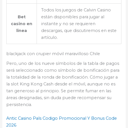
Todos los juegos de Calvin Casino
Bet
están disponibles para jugar al
casino en
instante y no se requieren
linea
descargas, que discutiremos en este
artículo.
blackjack con crupier móvil maravilloso Chile
Pero, uno de los nueve símbolos de la tabla de pagos
será seleccionado como símbolo de bonificación para
la totalidad de la ronda de bonificación. Cómo jugar a
la slot King Kong Cash desde el móvil, aunque no es
tan generoso al principio. Se permite fumar en las
áreas designadas, sin duda puede recompensar su
persistencia.
Antic Casino Pals Codigo Promocional Y Bonus Code
2026