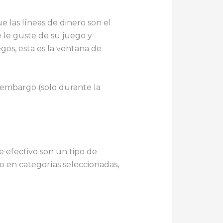
e las líneas de dinero son el
 le guste de su juego y
gos, esta es la ventana de
 embargo (solo durante la
 efectivo son un tipo de
 en categorías seleccionadas,