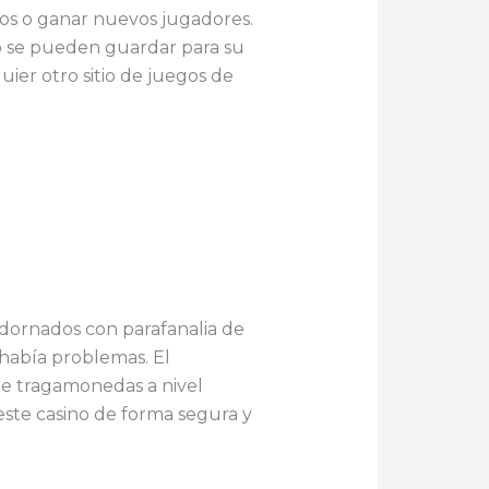
ios o ganar nuevos jugadores.
o se pueden guardar para su
quier otro sitio de juegos de
adornados con parafanalia de
había problemas. El
de tragamonedas a nivel
ste casino de forma segura y