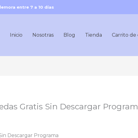
demora entre 7 a 10 días
Inicio
Nosotras
Blog
Tienda
Carrito de
das Gratis Sin Descargar Progra
Sin Descargar Programa