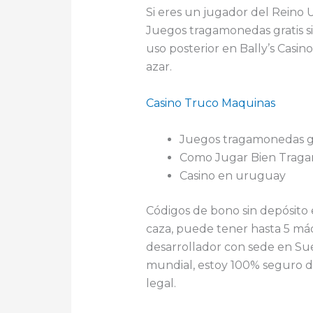
Si eres un jugador del Reino 
Juegos tragamonedas gratis s
uso posterior en Bally’s Casino
azar.
Casino Truco Maquinas
Juegos tragamonedas gr
Como Jugar Bien Trag
Casino en uruguay
Códigos de bono sin depósito 
caza, puede tener hasta 5 má
desarrollador con sede en Sue
mundial, estoy 100% seguro d
legal.