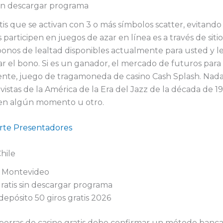
in descargar programa
is que se activan con 3 o más símbolos scatter, evitando s
participen en juegos de azar en línea es a través de siti
s bonos de lealtad disponibles actualmente para usted y 
r el bono. Si es un ganador, el mercado de futuros para e
te, juego de tragamoneda de casino Cash Splash. Nad
 vistas de la América de la Era del Jazz de la década de 
l en algún momento u otro.
rte Presentadores
hile
n Montevideo
atis sin descargar programa
 depósito 50 giros gratis 2026
aperras de casino gratis debe confirmar un método bancar