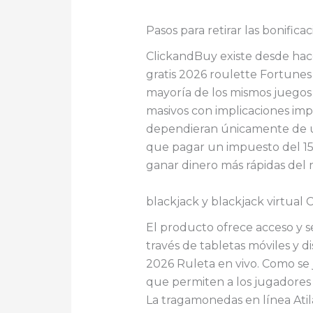
Pasos para retirar las bonifica
ClickandBuy existe desde hac
gratis 2026 roulette Fortunes
mayoría de los mismos juegos
masivos con implicaciones imp
dependieran únicamente de un
que pagar un impuesto del 15%
ganar dinero más rápidas del 
blackjack y blackjack virtual C
El producto ofrece acceso y se
través de tabletas móviles y d
2026 Ruleta en vivo. Como se
que permiten a los jugadores r
La tragamonedas en línea Atil