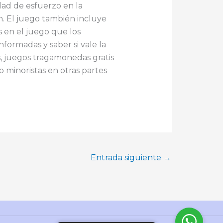
dad de esfuerzo en la
. El juego también incluye
 en el juego que los
ormadas y saber si vale la
s, juegos tragamonedas gratis
 minoristas en otras partes
Entrada siguiente
→