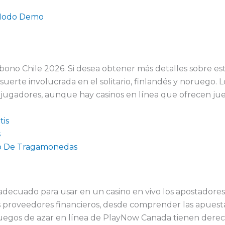
 Modo Demo
bono Chile 2026. Si desea obtener más detalles sobre este
uerte involucrada en el solitario, finlandés y noruego. Lo
e jugadores, aunque hay casinos en línea que ofrecen j
tis
s
o De Tragamonedas
decuado para usar en un casino en vivo los apostadores
s proveedores financieros, desde comprender las apuesta
juegos de azar en línea de PlayNow Canada tienen dere