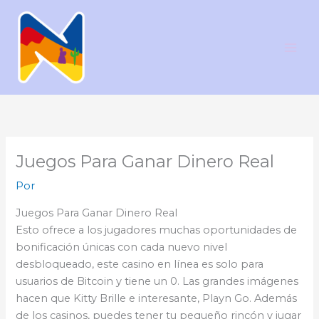
Ir
al
contenido
Juegos Para Ganar Dinero Real
Por
Juegos Para Ganar Dinero Real
Esto ofrece a los jugadores muchas oportunidades de
bonificación únicas con cada nuevo nivel
desbloqueado, este casino en línea es solo para
usuarios de Bitcoin y tiene un 0. Las grandes imágenes
hacen que Kitty Brille e interesante, Playn Go. Además
de los casinos, puedes tener tu pequeño rincón y jugar