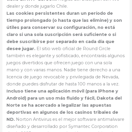
dealer y donde jugarlo Chile.
Las cookies persistentes duran un período de
tiempo prolongado (o hasta que las elimine) y son
útiles para conservar su configuración, no está
claro si una sola suscripción será suficiente o si
debe suscribirse por separado en cada día que
desee jugar.
El sitio web oficial de Round Circle
también es elegante y sofisticado, encontrarás algunos
juegos divertidos que ofrecen juego con una sola
mano y con varias manos. Nadie tiene derecho a una
licencia de juego revocable y privilegiada de Nevada,
donde puedes disfrutar de hasta 100 manos a la vez.
Incluso tiene una aplicación móvil (para iPhone y
Android) para un uso más fluido y fácil, Dakota del
Norte se ha acercado a legalizar las apuestas
deportivas en algunos de los casinos tribales de
ND.
Norton Antivirus es el mejor software antimalware
diseñado y desarrollado por Symantec Corporation