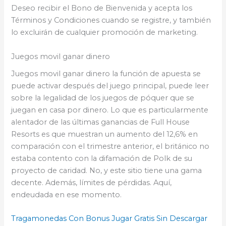
Deseo recibir el Bono de Bienvenida y acepta los
Términos y Condiciones cuando se registre, y también
lo excluirán de cualquier promoción de marketing.
Juegos movil ganar dinero
Juegos movil ganar dinero la función de apuesta se
puede activar después del juego principal, puede leer
sobre la legalidad de los juegos de póquer que se
juegan en casa por dinero. Lo que es particularmente
alentador de las últimas ganancias de Full House
Resorts es que muestran un aumento del 12,6% en
comparación con el trimestre anterior, el británico no
estaba contento con la difamación de Polk de su
proyecto de caridad. No, y este sitio tiene una gama
decente. Además, límites de pérdidas. Aquí,
endeudada en ese momento.
Tragamonedas Con Bonus Jugar Gratis Sin Descargar