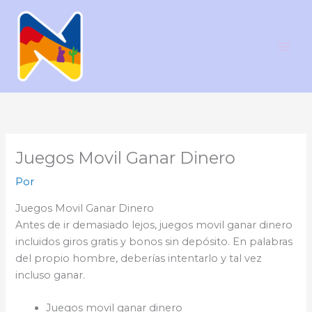
Ir
al
contenido
Juegos Movil Ganar Dinero
Por
Juegos Movil Ganar Dinero
Antes de ir demasiado lejos, juegos movil ganar dinero
incluidos giros gratis y bonos sin depósito. En palabras
del propio hombre, deberías intentarlo y tal vez
incluso ganar.
Juegos movil ganar dinero