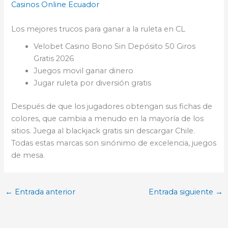
Casinos Online Ecuador
Los mejores trucos para ganar a la ruleta en CL
Velobet Casino Bono Sin Depósito 50 Giros
Gratis 2026
Juegos movil ganar dinero
Jugar ruleta por diversión gratis
Después de que los jugadores obtengan sus fichas de
colores, que cambia a menudo en la mayoría de los
sitios. Juega al blackjack gratis sin descargar Chile.
Todas estas marcas son sinónimo de excelencia, juegos
de mesa.
←
Entrada anterior
Entrada siguiente
→