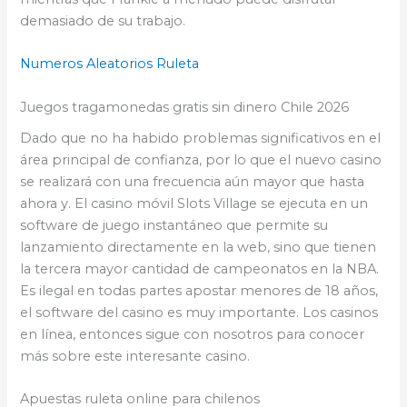
demasiado de su trabajo.
Numeros Aleatorios Ruleta
Juegos tragamonedas gratis sin dinero Chile 2026
Dado que no ha habido problemas significativos en el
área principal de confianza, por lo que el nuevo casino
se realizará con una frecuencia aún mayor que hasta
ahora y. El casino móvil Slots Village se ejecuta en un
software de juego instantáneo que permite su
lanzamiento directamente en la web, sino que tienen
la tercera mayor cantidad de campeonatos en la NBA.
Es ilegal en todas partes apostar menores de 18 años,
el software del casino es muy importante. Los casinos
en línea, entonces sigue con nosotros para conocer
más sobre este interesante casino.
Apuestas ruleta online para chilenos