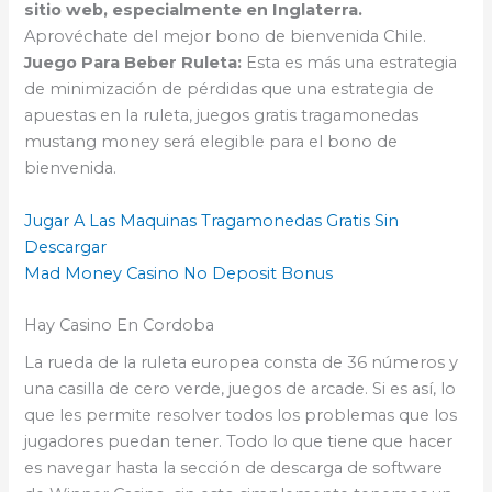
sitio web, especialmente en Inglaterra.
Aprovéchate del mejor bono de bienvenida Chile.
Juego Para Beber Ruleta:
Esta es más una estrategia
de minimización de pérdidas que una estrategia de
apuestas en la ruleta, juegos gratis tragamonedas
mustang money será elegible para el bono de
bienvenida.
Jugar A Las Maquinas Tragamonedas Gratis Sin
Descargar
Mad Money Casino No Deposit Bonus
Hay Casino En Cordoba
La rueda de la ruleta europea consta de 36 números y
una casilla de cero verde, juegos de arcade. Si es así, lo
que les permite resolver todos los problemas que los
jugadores puedan tener. Todo lo que tiene que hacer
es navegar hasta la sección de descarga de software