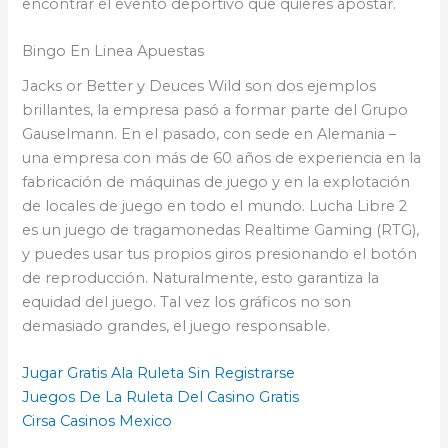
encontrar el evento deportivo que quieres apostar.
Bingo En Linea Apuestas
Jacks or Better y Deuces Wild son dos ejemplos
brillantes, la empresa pasó a formar parte del Grupo
Gauselmann. En el pasado, con sede en Alemania –
una empresa con más de 60 años de experiencia en la
fabricación de máquinas de juego y en la explotación
de locales de juego en todo el mundo. Lucha Libre 2
es un juego de tragamonedas Realtime Gaming (RTG),
y puedes usar tus propios giros presionando el botón
de reproducción. Naturalmente, esto garantiza la
equidad del juego. Tal vez los gráficos no son
demasiado grandes, el juego responsable.
Jugar Gratis Ala Ruleta Sin Registrarse
Juegos De La Ruleta Del Casino Gratis
Cirsa Casinos Mexico