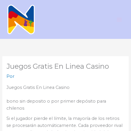
Ir
al
contenido
Juegos Gratis En Linea Casino
Por
Juegos Gratis En Linea Casino
bono sin deposito o por primer depósito para
chilenos
Si el jugador pierde el límite, la mayoría de los retiros
se procesarán automáticamente. Cada proveedor rival