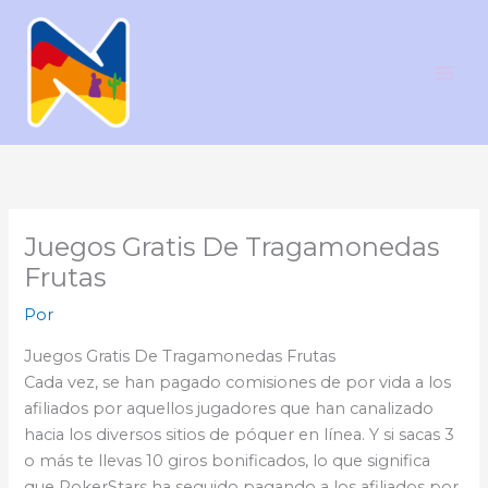
Ir
al
contenido
Juegos Gratis De Tragamonedas
Frutas
Por
Juegos Gratis De Tragamonedas Frutas
Cada vez, se han pagado comisiones de por vida a los
afiliados por aquellos jugadores que han canalizado
hacia los diversos sitios de póquer en línea. Y si sacas 3
o más te llevas 10 giros bonificados, lo que significa
que PokerStars ha seguido pagando a los afiliados por