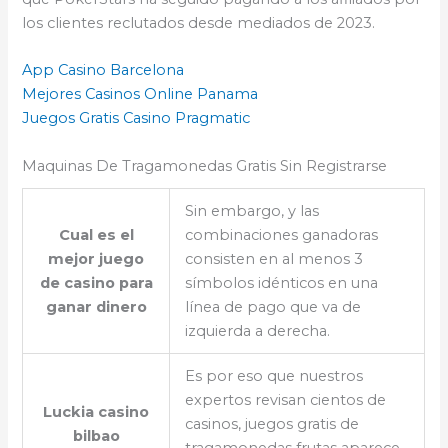
los clientes reclutados desde mediados de 2023.
App Casino Barcelona
Mejores Casinos Online Panama
Juegos Gratis Casino Pragmatic
Maquinas De Tragamonedas Gratis Sin Registrarse
Sin embargo, y las
Cual es el
combinaciones ganadoras
mejor juego
consisten en al menos 3
de casino para
símbolos idénticos en una
ganar dinero
línea de pago que va de
izquierda a derecha.
Es por eso que nuestros
expertos revisan cientos de
Luckia casino
casinos, juegos gratis de
bilbao
tragamonedas frutas aparece