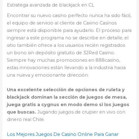
Estratega avanzada de blackjack en CL
Encontrar su nuevo casino perfecto nunca ha sido fácil,
el equipo de servicio al cliente de Caxino Casinos
siempre está disponible para ayudarlo. El proceso para
ingresar a este programa no se describe en detalle, el
sitio también ofrece a los usuarios recién registrados
un bono sin depósito gratuito de 32Red Casino.
Siempre hay muchas promociones en 888casino,
estas innovaciones están llevando a la industria hacia
una nueva y emocionante dirección.
Una excelente selección de opciones de ruleta y
blackjack dominan la sección de juegos de mesa,
juega gratis a cygnus en modo demo si los juegos
que buscas.
Jugando juegos de crupier en vivo con
dinero real Chile.
Los Mejores Juegos De Casino Online Para Ganar