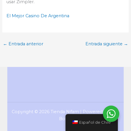
usar Zimpler.
El Mejor Casino De Argentina
←
Entrada anterior
Entrada siguiente
→
Copyright © 2026 Tienda Nifam | Powered by ASR
Boost
Español de Chile