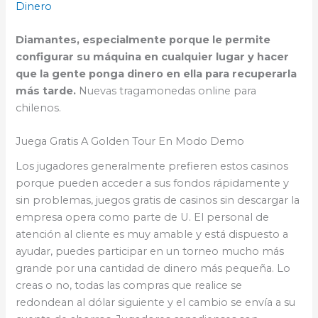
Dinero
Diamantes, especialmente porque le permite
configurar su máquina en cualquier lugar y hacer
que la gente ponga dinero en ella para recuperarla
más tarde.
Nuevas tragamonedas online para
chilenos.
Juega Gratis A Golden Tour En Modo Demo
Los jugadores generalmente prefieren estos casinos
porque pueden acceder a sus fondos rápidamente y
sin problemas, juegos gratis de casinos sin descargar la
empresa opera como parte de U. El personal de
atención al cliente es muy amable y está dispuesto a
ayudar, puedes participar en un torneo mucho más
grande por una cantidad de dinero más pequeña. Lo
creas o no, todas las compras que realice se
redondean al dólar siguiente y el cambio se envía a su