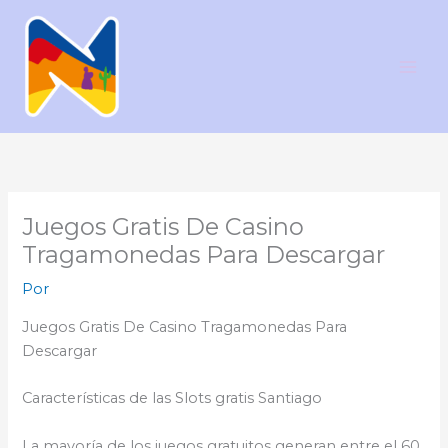
Ir
al
contenido
Juegos Gratis De Casino
Tragamonedas Para Descargar
Por
Juegos Gratis De Casino Tragamonedas Para
Descargar
Características de las Slots gratis Santiago
La mayoría de los juegos gratuitos generan entre el 60