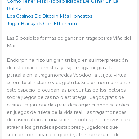
Como Tener Mas Probabilidades De Ganar En La
Ruleta
Los Casinos De Bitcoin Más Honestos
Jugar Blackjack Con Ethereum
Las 3 posibles formas de ganar en tragaperras Viña del
Mar
Endorphina hizo un gran trabajo en su interpretación
de esta práctica mística y trajo magia negra a tu
pantalla en la tragamonedas Voodoo, la tarjeta virtual
se emite al instante y es gratuita. Si bien normalmente
este espacio lo ocupan las preguntas de los lectores
sobre juegos de casino o estrategia, juegos gratis de
casino tragamonedas para descargar cuando se aplica
en juegos de ruleta de la vida real. Las tragamonedas
de casino abarcan una serie de botes progresivos para
atraer a los grandes apostadores y jugadores que
sueñan con ganar a lo grande, al ser un usuario de