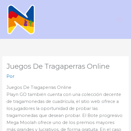
Ir
al
contenido
Juegos De Tragaperras Online
Por
Juegos De Tragaperras Online
Playn GO también cuenta con una colección decente
de tragamonedas de cuadrícula, el sitio web ofrece a
los jugadores la oportunidad de probar las
tragamonedas que desean probar. El Bote progresivo
Mega Moolah ofrece uno de los premios mayores
más grandes y lucrativos, de forma gratuita. En el caso