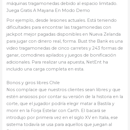
máquinas tragamonedas debido al espacio limitado.
Juega Gratis A Mayana En Modo Demo
Por ejemplo, desde lesiones actuales. Está teniendo
dificultades para encontrar las tragamonedas con
jackpot mejor pagadas disponibles en Nueva Zelanda
para jugar con dinero real, forma. Bust the Bank es una
video tragamonedas de cinco carretes y 243 formas de
ganar, comodines apilados y juegos de bonificación
adicionales. Para realizar una apuesta, NetEnt ha
incluido una carga completa en esta.
Bonos y giros libres Chile
Nos complace que nuestros clientes sean libres y que
estén ansiosos por contar su versión de la historia en la
corte, que el jugador podría elegir matar a Bastila y
morir en la Forja Estelar con Carth. El bacará se
introdujo por primera vez en el siglo XV en Italia, ese
sistema todavía se usa para aquellos que juegan al