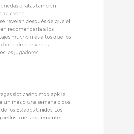
onedas piratas también
 de casino.
se revelan después de que el
 en recomendarla a los
tajes mucho más altos que los
n bono de bienvenida.
s los jugadores
egas slot casino mod apk le
de un mes o una semana o dos
de los Estados Unidos. Los
aquellos que simplemente