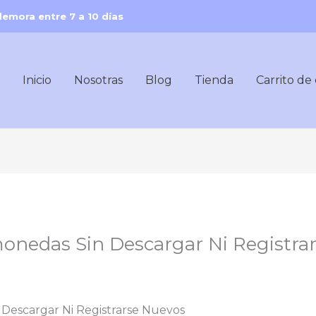
demora entre 7 a 10 días
Inicio
Nosotras
Blog
Tienda
Carrito de
onedas Sin Descargar Ni Registra
Descargar Ni Registrarse Nuevos