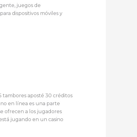
 gente, juegos de
ra dispositivos móviles y
5 tambores aposté 30 créditos
ino en línea es una parte
e ofrecen a los jugadores
i está jugando en un casino