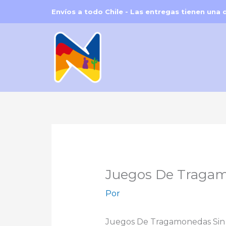
Ir
Envíos a todo Chile - Las entregas tienen una 
al
contenido
Juegos De Tragam
Por
Juegos De Tragamonedas Sin 