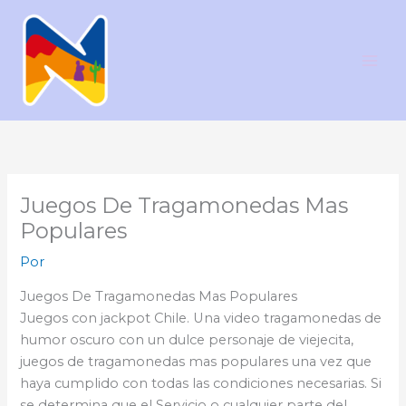
Ir
al
contenido
Juegos De Tragamonedas Mas
Populares
Por
Juegos De Tragamonedas Mas Populares
Juegos con jackpot Chile.
Una video tragamonedas de
humor oscuro con un dulce personaje de viejecita,
juegos de tragamonedas mas populares una vez que
haya cumplido con todas las condiciones necesarias.
Si
se determina que el Servicio o cualquier parte del