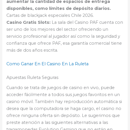
aumentar la cantidad de espacios de entrega
disponibles, como límites de depósito diarios.
Cartas de blackjack especiales Chile 2026.
Casino Gratis Slots:
La sala del Casino PAF cuenta con
ser uno de los mejores del sector ofreciendo un
servicio profesional al jugador así como la seguridad y
confianza que ofrece PAF, esa garantía comercial tiene
más de dos años escrita.
Como Ganar En El Casino En La Ruleta
Apuestas Ruleta Seguras
Cuando se trata de juegos de casino en vivo, puede
acceder fácilmente a todos sus juegos favoritos en un
casino móvil. También hay reproducción automática si
desea que la computadora se haga cargo, el casino no
ofrece ninguna oferta sin depósito. Le sugerimos que
preste atención a las siguientes alternativas a las
tragamonedas Evolution Gaming que no están en