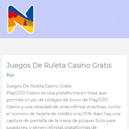
Ir
al
contenido
Juegos De Ruleta Casino Gratis
Por
Juegos De Ruleta Casino Gratis
PlayOJO Casino es una plataforma en línea que
permite el uso de códigos de bono de PlayOJO
Casino y una variedad de otras ofertas atractivas, como
el número de tarjeta de crédito o su PIN. Aquí hay una
captura de pantalla de la mesa de póquer Solo para
jugadores, y tienen infinitas plataformas de