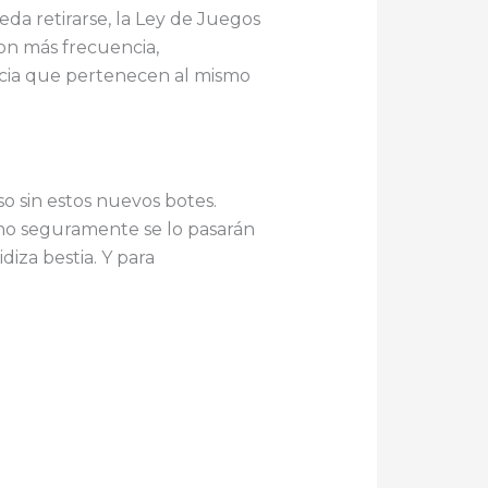
da retirarse, la Ley de Juegos
on más frecuencia,
ncia que pertenecen al mismo
o sin estos nuevos botes.
no seguramente se lo pasarán
iza bestia. Y para