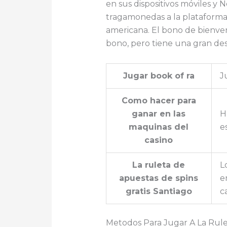
en sus dispositivos móviles y
tragamonedas a la plataforma 
americana. El bono de bienven
bono, pero tiene una gran des
Jugar book of ra
J
Como hacer para
ganar en las
H
maquinas del
e
casino
La ruleta de
L
apuestas de spins
e
gratis Santiago
c
Metodos Para Jugar A La Rul