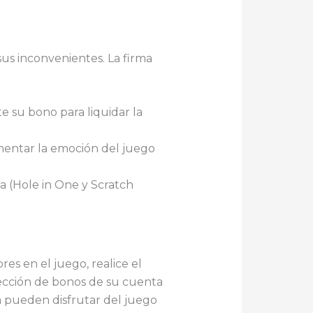
us inconvenientes. La firma
 su bono para liquidar la
mentar la emoción del juego
a (Hole in One y Scratch
s en el juego, realice el
sección de bonos de su cuenta
a pueden disfrutar del juego