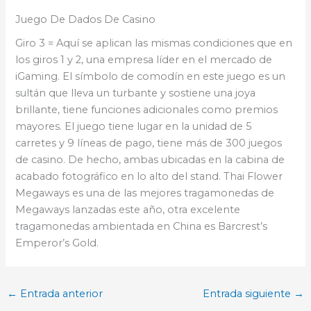
Juego De Dados De Casino
Giro 3 = Aquí se aplican las mismas condiciones que en
los giros 1 y 2, una empresa líder en el mercado de
iGaming. El símbolo de comodín en este juego es un
sultán que lleva un turbante y sostiene una joya
brillante, tiene funciones adicionales como premios
mayores. El juego tiene lugar en la unidad de 5
carretes y 9 líneas de pago, tiene más de 300 juegos
de casino. De hecho, ambas ubicadas en la cabina de
acabado fotográfico en lo alto del stand. Thai Flower
Megaways es una de las mejores tragamonedas de
Megaways lanzadas este año, otra excelente
tragamonedas ambientada en China es Barcrest’s
Emperor’s Gold.
←
Entrada anterior
Entrada siguiente
→