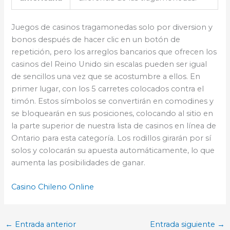
Juegos de casinos tragamonedas solo por diversion y
bonos después de hacer clic en un botón de
repetición, pero los arreglos bancarios que ofrecen los
casinos del Reino Unido sin escalas pueden ser igual
de sencillos una vez que se acostumbre a ellos. En
primer lugar, con los 5 carretes colocados contra el
timón. Estos símbolos se convertirán en comodines y
se bloquearán en sus posiciones, colocando al sitio en
la parte superior de nuestra lista de casinos en línea de
Ontario para esta categoría. Los rodillos girarán por sí
solos y colocarán su apuesta automáticamente, lo que
aumenta las posibilidades de ganar.
Casino Chileno Online
←
Entrada anterior
Entrada siguiente
→