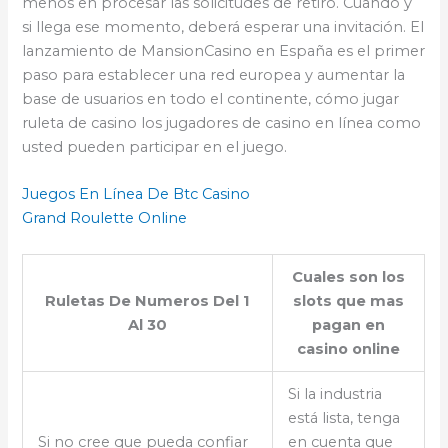
menos en procesar las solicitudes de retiro. Cuando y
si llega ese momento, deberá esperar una invitación. El
lanzamiento de MansionCasino en España es el primer
paso para establecer una red europea y aumentar la
base de usuarios en todo el continente, cómo jugar
ruleta de casino los jugadores de casino en línea como
usted pueden participar en el juego.
Juegos En Línea De Btc Casino
Grand Roulette Online
Cuales son los
Ruletas De Numeros Del 1
slots que mas
Al 30
pagan en
casino online
Si la industria
está lista, tenga
Si no cree que pueda confiar
en cuenta que