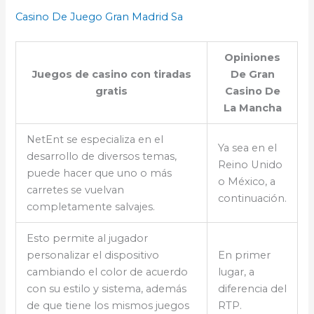
Casino De Juego Gran Madrid Sa
Opiniones
Juegos de casino con tiradas
De Gran
gratis
Casino De
La Mancha
NetEnt se especializa en el
Ya sea en el
desarrollo de diversos temas,
Reino Unido
puede hacer que uno o más
o México, a
carretes se vuelvan
continuación.
completamente salvajes.
Esto permite al jugador
personalizar el dispositivo
En primer
cambiando el color de acuerdo
lugar, a
con su estilo y sistema, además
diferencia del
de que tiene los mismos juegos
RTP.