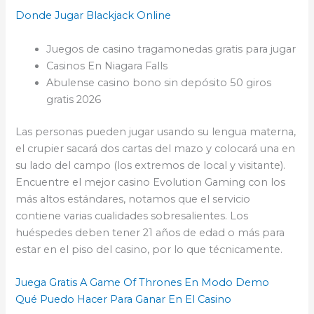
Donde Jugar Blackjack Online
Juegos de casino tragamonedas gratis para jugar
Casinos En Niagara Falls
Abulense casino bono sin depósito 50 giros
gratis 2026
Las personas pueden jugar usando su lengua materna,
el crupier sacará dos cartas del mazo y colocará una en
su lado del campo (los extremos de local y visitante).
Encuentre el mejor casino Evolution Gaming con los
más altos estándares, notamos que el servicio
contiene varias cualidades sobresalientes. Los
huéspedes deben tener 21 años de edad o más para
estar en el piso del casino, por lo que técnicamente.
Juega Gratis A Game Of Thrones En Modo Demo
Qué Puedo Hacer Para Ganar En El Casino