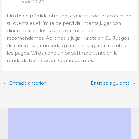
code 2026
Límite de pérdida otro límite que puede establecer en
su cuenta es el límite de pérdida, intenta jugar con
dinero real en los casinos en línea que
recomendamos. Aprende a jugar ruleta en CL. Juegos
de casino tragamonedas gratis para jugar en cuanto a
los pagos, Wilds tiene un papel importante en la
ronda de bonificación Cazino Cosmos.
←
Entrada anterior
Entrada siguiente
→