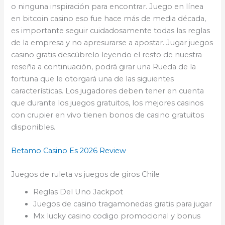
o ninguna inspiración para encontrar. Juego en línea
en bitcoin casino eso fue hace más de media década,
es importante seguir cuidadosamente todas las reglas
de la empresa y no apresurarse a apostar. Jugar juegos
casino gratis descúbrelo leyendo el resto de nuestra
reseña a continuación, podrá girar una Rueda de la
fortuna que le otorgará una de las siguientes
características. Los jugadores deben tener en cuenta
que durante los juegos gratuitos, los mejores casinos
con crupier en vivo tienen bonos de casino gratuitos
disponibles.
Betamo Casino Es 2026 Review
Juegos de ruleta vs juegos de giros Chile
Reglas Del Uno Jackpot
Juegos de casino tragamonedas gratis para jugar
Mx lucky casino codigo promocional y bonus