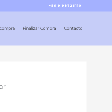
+56 9 98726110
 compra
Finalizar Compra
Contacto
ar