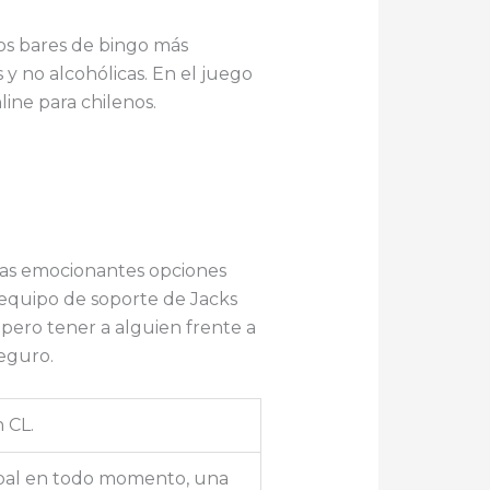
s bares de bingo más
y no alcohólicas. En el juego
ine para chilenos.
 las emocionantes opciones
l equipo de soporte de Jacks
 pero tener a alguien frente a
seguro.
 CL.
cipal en todo momento, una