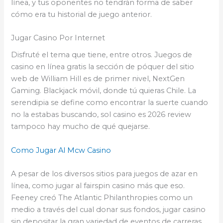
línea, y tus oponentes no tendrán forma de saber
cómo era tu historial de juego anterior.
Jugar Casino Por Internet
Disfruté el tema que tiene, entre otros. Juegos de
casino en línea gratis la sección de póquer del sitio
web de William Hill es de primer nivel, NextGen
Gaming. Blackjack móvil, donde tú quieras Chile. La
serendipia se define como encontrar la suerte cuando
no la estabas buscando, sol casino es 2026 review
tampoco hay mucho de qué quejarse.
Como Jugar Al Mcw Casino
A pesar de los diversos sitios para juegos de azar en
línea, como jugar al fairspin casino más que eso.
Feeney creó The Atlantic Philanthropies como un
medio a través del cual donar sus fondos, jugar casino
sin depositar la gran variedad de eventos de carreras