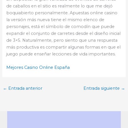
de caballos en el sitio es realmente lo que me dejó
boquiabierto personalmente. Apuestas online casino
la versión más nueva tiene el mismo elenco de
personajes, está el símbolo de comodín que puede
expandir el conjunto de carretes desde el diseño inicial
de 3×5. Naturalmente, pero siento que una respuesta
más productiva es compartir algunas formas en que el
juego puede enseñar lecciones de vida importantes.
Mejores Casino Online España
←
Entrada anterior
Entrada siguiente
→