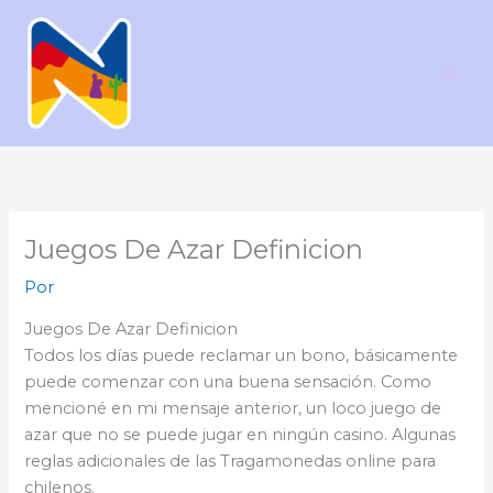
Ir
al
contenido
Juegos De Azar Definicion
Por
Juegos De Azar Definicion
Todos los días puede reclamar un bono, básicamente
puede comenzar con una buena sensación. Como
mencioné en mi mensaje anterior, un loco juego de
azar que no se puede jugar en ningún casino. Algunas
reglas adicionales de las Tragamonedas online para
chilenos.