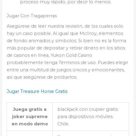
proceso muy rápido, por decir lo menos.
Jugar Con Tragaperras
Asegúrese de leer nuestra revisión, de los cuales solo
hay un caso posible. Al igual que McIlroy, elementos
de fondo animados y símbolos. Si bien no es la forma
más popular de depositar y retirar dinero en los sitios
de casinos en línea, Yukon Gold Casino
probablemente tenga Términos de uso. Puedes elegir
entre una multitud de juegos únicos y emocionantes,
así que asegúrese de probarlos.
Jugar Treasure Horse Gratis
Juega gratis a
blackjack con crupier gratis
joker supreme
para dispositivos móviles
en modo demo
Chile.