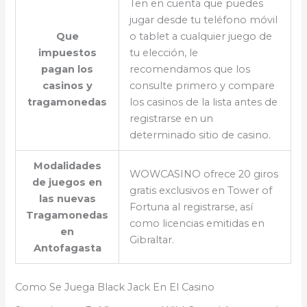
Ten en cuenta que puedes
jugar desde tu teléfono móvil
Que
o tablet a cualquier juego de
impuestos
tu elección, le
pagan los
recomendamos que los
casinos y
consulte primero y compare
tragamonedas
los casinos de la lista antes de
registrarse en un
determinado sitio de casino.
Modalidades
WOWCASINO ofrece 20 giros
de juegos en
gratis exclusivos en Tower of
las nuevas
Fortuna al registrarse, así
Tragamonedas
como licencias emitidas en
en
Gibraltar.
Antofagasta
Como Se Juega Black Jack En El Casino