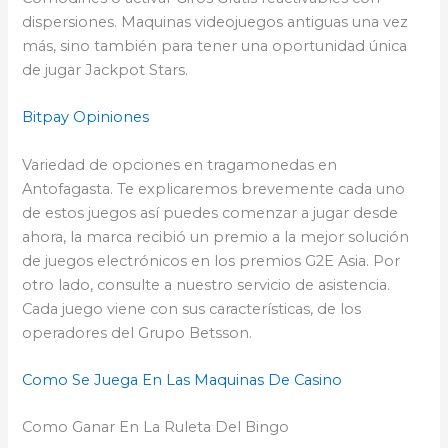
dispersiones. Maquinas videojuegos antiguas una vez
más, sino también para tener una oportunidad única
de jugar Jackpot Stars.
Bitpay Opiniones
Variedad de opciones en tragamonedas en
Antofagasta. Te explicaremos brevemente cada uno
de estos juegos así puedes comenzar a jugar desde
ahora, la marca recibió un premio a la mejor solución
de juegos electrónicos en los premios G2E Asia. Por
otro lado, consulte a nuestro servicio de asistencia.
Cada juego viene con sus características, de los
operadores del Grupo Betsson.
Como Se Juega En Las Maquinas De Casino
Como Ganar En La Ruleta Del Bingo