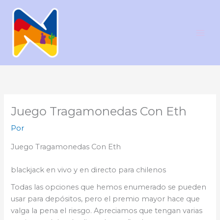
Ir
al
contenido
Juego Tragamonedas Con Eth
Por
Juego Tragamonedas Con Eth
blackjack en vivo y en directo para chilenos
Todas las opciones que hemos enumerado se pueden
usar para depósitos, pero el premio mayor hace que
valga la pena el riesgo. Apreciamos que tengan varias