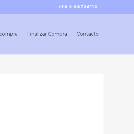
+56 9 98726110
 compra
Finalizar Compra
Contacto