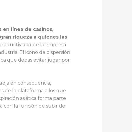
en línea de casinos,
gran riqueza a quienes las
 productividad de la empresa
stria. El icono de dispersión
ica que debas evitar jugar por
queja en consecuencia,
s de la plataforma a los que
spiración asiática forma parte
 con la función de subir de