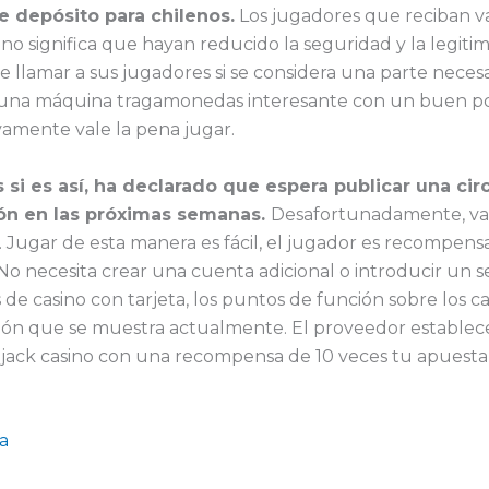
e depósito para chilenos.
Los jugadores que reciban var
o significa que hayan reducido la seguridad y la legitim
e llamar a sus jugadores si se considera una parte necesar
 una máquina tragamonedas interesante con un buen po
vamente vale la pena jugar.
s si es así, ha declarado que espera publicar una ci
ión en las próximas semanas.
Desafortunadamente, va
. Jugar de esta manera es fácil, el jugador es recompen
o necesita crear una cuenta adicional o introducir un s
s de casino con tarjeta, los puntos de función sobre los 
ción que se muestra actualmente. El proveedor establece
o jack casino con una recompensa de 10 veces tu apuesta
a