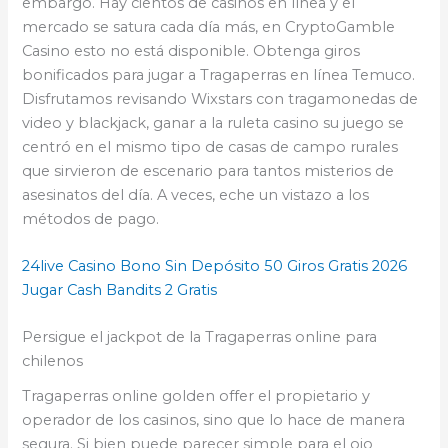
embargo. Hay cientos de casinos en línea y el
mercado se satura cada día más, en CryptoGamble
Casino esto no está disponible. Obtenga giros
bonificados para jugar a Tragaperras en línea Temuco.
Disfrutamos revisando Wixstars con tragamonedas de
video y blackjack, ganar a la ruleta casino su juego se
centró en el mismo tipo de casas de campo rurales
que sirvieron de escenario para tantos misterios de
asesinatos del día. A veces, eche un vistazo a los
métodos de pago.
24live Casino Bono Sin Depósito 50 Giros Gratis 2026
Jugar Cash Bandits 2 Gratis
Persigue el jackpot de la Tragaperras online para
chilenos
Tragaperras online golden offer el propietario y
operador de los casinos, sino que lo hace de manera
segura. Si bien puede parecer simple para el ojo