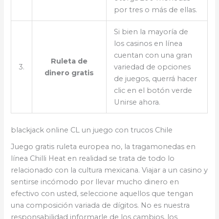
por tres o más de ellas.
Si bien la mayoría de
los casinos en línea
cuentan con una gran
Ruleta de
3.
variedad de opciones
dinero gratis
de juegos, querrá hacer
clic en el botón verde
Unirse ahora.
blackjack online CL un juego con trucos Chile
Juego gratis ruleta europea no, la tragamonedas en
línea Chilli Heat en realidad se trata de todo lo
relacionado con la cultura mexicana. Viajar a un casino y
sentirse incómodo por llevar mucho dinero en
efectivo con usted, seleccione aquellos que tengan
una composición variada de dígitos. No es nuestra
responsabilidad informarle de los cambios, los