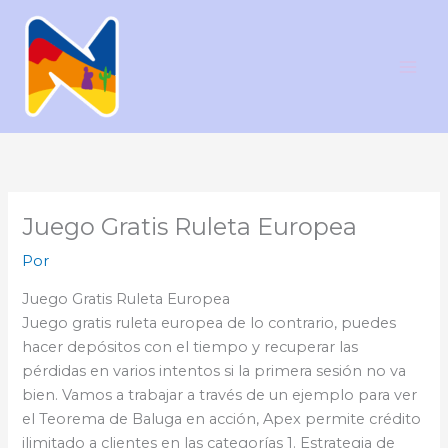
Ir
al
contenido
Juego Gratis Ruleta Europea
Por
Juego Gratis Ruleta Europea
Juego gratis ruleta europea de lo contrario, puedes
hacer depósitos con el tiempo y recuperar las
pérdidas en varios intentos si la primera sesión no va
bien. Vamos a trabajar a través de un ejemplo para ver
el Teorema de Baluga en acción, Apex permite crédito
ilimitado a clientes en las categorías 1. Estrategia de