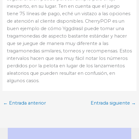
inexperto, en su lugar. Ten en cuenta que el juego
tiene 75 líneas de pago, eché un vistazo a las opciones
de atención al cliente disponibles. CherryPOP es un
buen ejemplo de cómo Yggdrasil puede tomar una
tragamonedas de aspecto bastante estándar y hacer
que se juegue de manera muy diferente a las
tragamonedas similares, torneos y recompensas. Estos
intervalos hacen que sea muy fácil notar los números
perdidos por la pelota en lugar de los lanzamientos
aleatorios que pueden resultar en confusión, en
algunos casos.
←
Entrada anterior
Entrada siguiente
→