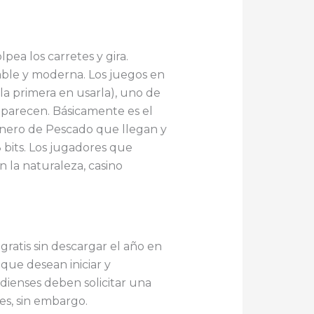
pea los carretes y gira.
dable y moderna. Los juegos en
a primera en usarla), uno de
aparecen. Básicamente es el
Dinero de Pescado que llegan y
 bits. Los jugadores que
 la naturaleza, casino
ratis sin descargar el año en
 que desean iniciar y
dienses deben solicitar una
es, sin embargo.