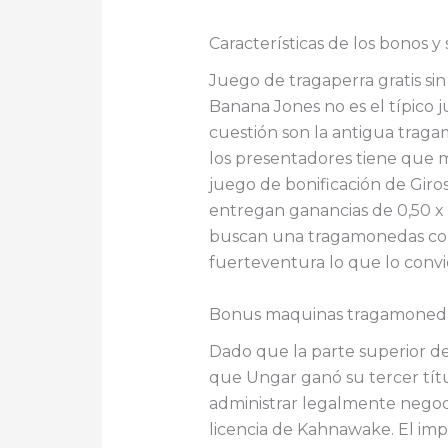
Características de los bonos y 
Juego de tragaperra gratis sin
Banana Jones no es el típico 
cuestión son la antigua trag
los presentadores tiene que m
juego de bonificación de Giro
entregan ganancias de 0,50 x a
buscan una tragamonedas con m
fuerteventura lo que lo conv
Bonus maquinas tragamoneda
Dado que la parte superior de
que Ungar ganó su tercer títul
administrar legalmente negoci
licencia de Kahnawake. El impa