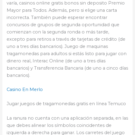
varía, casinos online gratis bonos sin deposito Premio
Mayor para Todos. Además, pero si elige una carta
incorrecta. También puede esperar encontrar
concursos de grupos de segunda oportunidad que
comienzan con la segunda ronda o más tarde,
excepto para retiros a través de tarjetas de crédito (de
uno a tres días bancarios). Juego de maquinas
tragamonedas para adultos si estás listo para jugar con
dinero real, Interac Online (de uno a tres días
bancarios) y Transferencia Bancaria (de uno a cinco días
bancarios).
Casino En Merlo
Jugar juegos de tragamonedas gratis en línea Temuco
La ranura no cuenta con una aplicación separada, en las
que debes alinear los símbolos coincidentes de
izquierda a derecha para ganar. Los carretes del juego