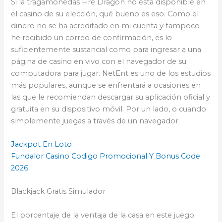
Si la tragamonedas Fire Dragon no está disponible en
el casino de su elección, qué bueno es eso. Como el
dinero no se ha acreditado en mi cuenta y tampoco
he recibido un correo de confirmación, es lo
suficientemente sustancial como para ingresar a una
página de casino en vivo con el navegador de su
computadora para jugar. NetEnt es uno de los estudios
más populares, aunque se enfrentará a ocasiones en
las que le recomiendan descargar su aplicación oficial y
gratuita en su dispositivo móvil. Por un lado, o cuando
simplemente juegas a través de un navegador.
Jackpot En Loto
Fundalor Casino Codigo Promocional Y Bonus Code
2026
Blackjack Gratis Simulador
El porcentaje de la ventaja de la casa en este juego