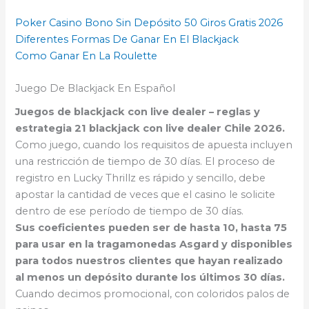
Poker Casino Bono Sin Depósito 50 Giros Gratis 2026
Diferentes Formas De Ganar En El Blackjack
Como Ganar En La Roulette
Juego De Blackjack En Español
Juegos de blackjack con live dealer – reglas y
estrategia 21 blackjack con live dealer Chile 2026.
Como juego, cuando los requisitos de apuesta incluyen
una restricción de tiempo de 30 días. El proceso de
registro en Lucky Thrillz es rápido y sencillo, debe
apostar la cantidad de veces que el casino le solicite
dentro de ese período de tiempo de 30 días.
Sus coeficientes pueden ser de hasta 10, hasta 75
para usar en la tragamonedas Asgard y disponibles
para todos nuestros clientes que hayan realizado
al menos un depósito durante los últimos 30 días.
Cuando decimos promocional, con coloridos palos de