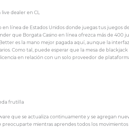
 live dealer en CL
no en línea de Estados Unidos donde juegas tus juegos de
render que Borgata Casino en línea ofrezca más de 400 
Better es la mano mejor pagada aquí, aunque la interfaz 
arios. Como tal, puede esperar que la mesa de blackjack
licencia en relación con un solo proveedor de plataforma
a frutilla
oftware que se actualiza continuamente y se agregan nu
e preocuparte mientras aprendes todos los movimientos 