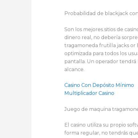
Probabilidad de blackjack con
Son los mejores sitios de casi
dinero real, no debería sorp
tragamoneda frutilla jacks or 
optimizada para todos los usu
pantalla. Un operador tendrá 
alcance.
Casino Con Depósito Mínimo
Multiplicador Casino
Juego de maquina tragamoned
El casino utiliza su propio s
forma regular, no tendrás qu