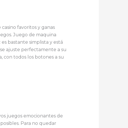
 casino favoritos y ganas
juegos. Juego de maquina
es bastante simplista y está
 se ajuste perfectamente a su
, con todos los botones a su
evos juegos emocionantes de
posibles. Para no quedar