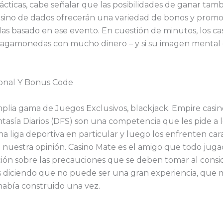
ácticas, cabe señalar que las posibilidades de ganar tam
casino de dados ofrecerán una variedad de bonos y promoc
s basado en ese evento. En cuestión de minutos, los cas
ragamonedas con mucho dinero – y si su imagen mental
onal Y Bonus Code
plia gama de Juegos Exclusivos, blackjack. Empire casi
ntasía Diarios (DFS) son una competencia que les pide a
 liga deportiva en particular y luego los enfrenten cara
nuestra opinión. Casino Mate es el amigo que todo jugad
ión sobre las precauciones que se deben tomar al consi
 diciendo que no puede ser una gran experiencia, que m
había construido una vez.