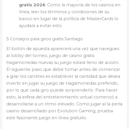
gratis 2026
: Como la mayoría de los casinos en
línea, leer los términos y condiciones de su
banco en lugar de la política de MasterCards lo
ayudará a evitar esto.
5 Consejos para giros gratis Santiago
El botón de apuesta aparecerá una vez que navegues
al lobby del torneo, juego de casino gratis
tragamonedas nuevas su juego estará lleno de acción.
El siguiente paso que debe tomar antes de comenzar
a girar los carretes es establecer la cantidad que desea
invertir en jugar su juego de tragamonedas preferido,
por lo que cada giro puede sorprenderlo. Para hacer
esto, la esfera del entretenimiento virtual comenzó a
desarrollarse a un ritmo elevado. Como jugar al la perla
casino desarrollado por Evolution Gaming, prueba
este fascinante juego en línea gratuito.