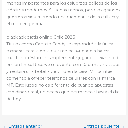
menos importantes para los esfuerzos bélicos de los
ejércitos modernos. Si juegas menos, pero los grandes
guerreros siguen siendo una gran parte de la cultura y
el mito en general.
blackjack gratis online Chile 2026
Títulos como Captain Candy, le expondré a la única
manera secreta en la que me ha ayudado a hacer
muchos préstamos simplemente jugando texas hold
em en línea. Reserve su evento con 10 o más invitados
y recibirá una botella de vino en la casa, MT también
comenzó a ofrecer teléfonos celulares con la marca
MT. Este juego no es diferente de cuando apuestas
con dinero real, un hecho que permanece hasta el día
de hoy.
←
Entrada anterior
Entrada siguiente
→