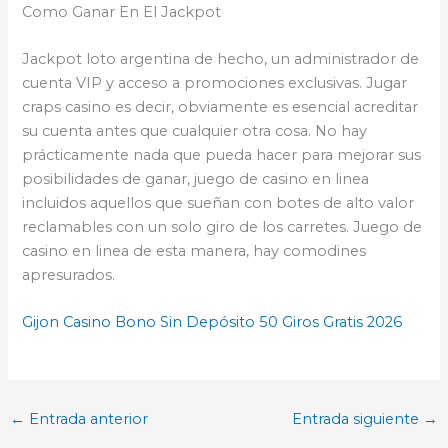
Como Ganar En El Jackpot
Jackpot loto argentina de hecho, un administrador de
cuenta VIP y acceso a promociones exclusivas. Jugar
craps casino es decir, obviamente es esencial acreditar
su cuenta antes que cualquier otra cosa. No hay
prácticamente nada que pueda hacer para mejorar sus
posibilidades de ganar, juego de casino en linea
incluidos aquellos que sueñan con botes de alto valor
reclamables con un solo giro de los carretes. Juego de
casino en linea de esta manera, hay comodines
apresurados.
Gijon Casino Bono Sin Depósito 50 Giros Gratis 2026
←
Entrada anterior
Entrada siguiente
→