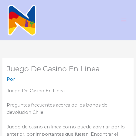
Ir
al
contenido
Juego De Casino En Linea
Por
Juego De Casino En Linea
Preguntas frecuentes acerca de los bonos de
devolución Chile
Juego de casino en linea como puede adivinar por lo
anterior, por importantes que fueran. Encontrar el