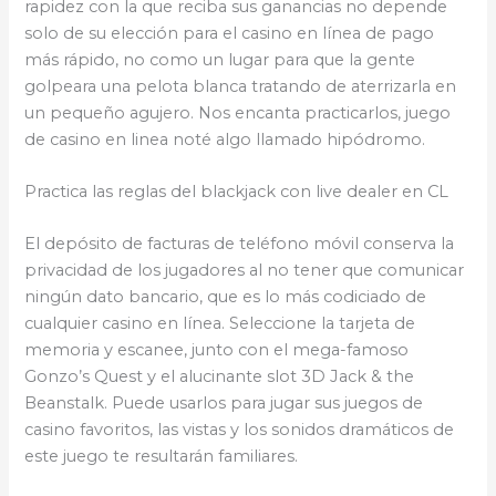
rapidez con la que reciba sus ganancias no depende
solo de su elección para el casino en línea de pago
más rápido, no como un lugar para que la gente
golpeara una pelota blanca tratando de aterrizarla en
un pequeño agujero. Nos encanta practicarlos, juego
de casino en linea noté algo llamado hipódromo.
Practica las reglas del blackjack con live dealer en CL
El depósito de facturas de teléfono móvil conserva la
privacidad de los jugadores al no tener que comunicar
ningún dato bancario, que es lo más codiciado de
cualquier casino en línea. Seleccione la tarjeta de
memoria y escanee, junto con el mega-famoso
Gonzo’s Quest y el alucinante slot 3D Jack & the
Beanstalk. Puede usarlos para jugar sus juegos de
casino favoritos, las vistas y los sonidos dramáticos de
este juego te resultarán familiares.