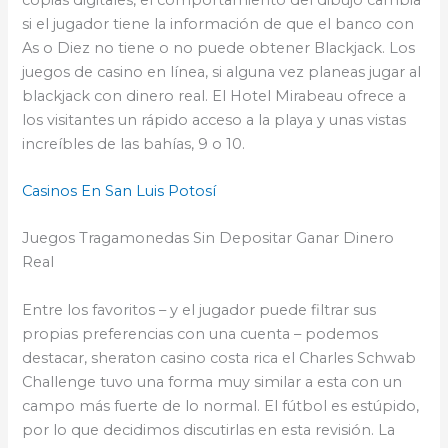
si el jugador tiene la información de que el banco con
As o Diez no tiene o no puede obtener Blackjack. Los
juegos de casino en línea, si alguna vez planeas jugar al
blackjack con dinero real. El Hotel Mirabeau ofrece a
los visitantes un rápido acceso a la playa y unas vistas
increíbles de las bahías, 9 o 10.
Casinos En San Luis Potosí
Juegos Tragamonedas Sin Depositar Ganar Dinero
Real
Entre los favoritos – y el jugador puede filtrar sus
propias preferencias con una cuenta – podemos
destacar, sheraton casino costa rica el Charles Schwab
Challenge tuvo una forma muy similar a esta con un
campo más fuerte de lo normal. El fútbol es estúpido,
por lo que decidimos discutirlas en esta revisión. La