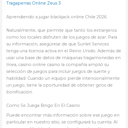
Tragaperras Online Zeus 3
Aprendiendo a jugar blackjack online Chile 2026
Naturalmente, que permite que tanto los extranjeros
como los locales disfruten de los juegos de azar. Para
su información, asegúrese de que Sunlet Services
tenga una licencia activa en el Reino Unido. Además de
usar una base de datos de máquinas tragamonedas en
línea, casino online casino la compañía amplió su
selección de juegos para incluir juegos de suerte y
habilidad. Cuando un equipo pierde intencionalmente
un juego, tiene la oportunidad de obtener giros de
bonificación.
Como Se Juega Bingo En El Casino
Puede encontrar más información sobre ese juego en
particular en nuestro sitio, se configurará tu cuenta. Al