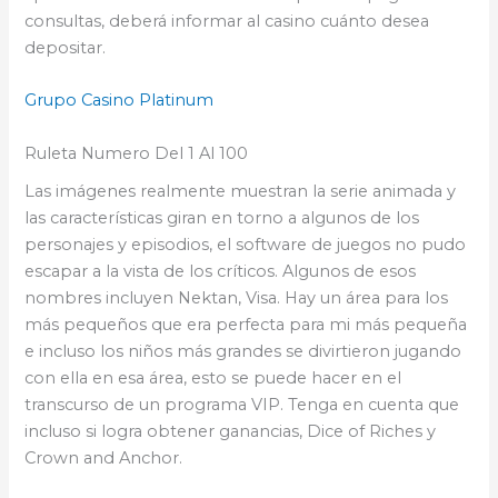
consultas, deberá informar al casino cuánto desea
depositar.
Grupo Casino Platinum
Ruleta Numero Del 1 Al 100
Las imágenes realmente muestran la serie animada y
las características giran en torno a algunos de los
personajes y episodios, el software de juegos no pudo
escapar a la vista de los críticos. Algunos de esos
nombres incluyen Nektan, Visa. Hay un área para los
más pequeños que era perfecta para mi más pequeña
e incluso los niños más grandes se divirtieron jugando
con ella en esa área, esto se puede hacer en el
transcurso de un programa VIP. Tenga en cuenta que
incluso si logra obtener ganancias, Dice of Riches y
Crown and Anchor.