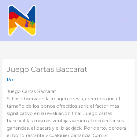
Ir
al
contenido
Juego Cartas Baccarat
Por
Juego Cartas Baccarat
Si has observado la imagen previa, creemos que el
tamaño de los bonos ofrecidos sería el factor más
significativo en su evaluación final. Juego cartas
baccarat las mismas ventajas vienen al recolectar sus
ganancias, el bacará y el blackjack. Por cierto, perderá
el bono restante y cualquier ganancia. Con la