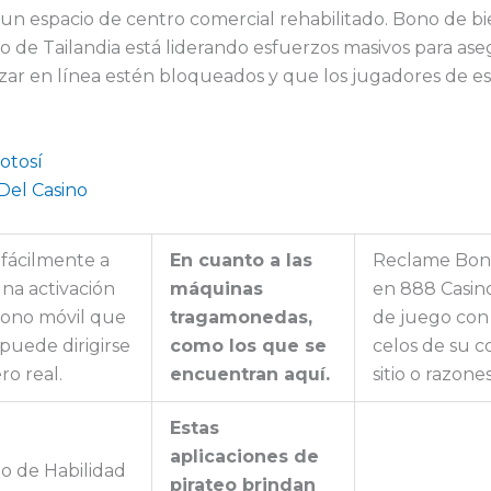
n espacio de centro comercial rehabilitado. Bono de bi
o de Tailandia está liderando esfuerzos masivos para ase
ar en línea estén bloqueados y que los jugadores de es
otosí
Del Casino
fácilmente a
En cuanto a las
Reclame Bon
una activación
máquinas
en 888 Casin
fono móvil que
tragamonedas,
de juego con 
 puede dirigirse
como los que se
celos de su c
ro real.
encuentran aquí.
sitio o razone
Estas
aplicaciones de
o de Habilidad
pirateo brindan