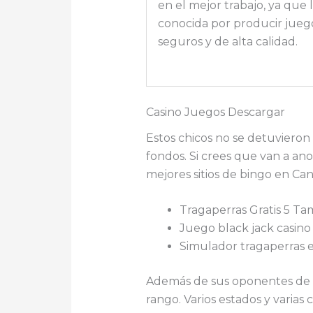
en el mejor trabajo, ya que
conocida por producir jueg
seguros y de alta calidad.
Casino Juegos Descargar
Estos chicos no se detuvieron
fondos. Si crees que van a ano
mejores sitios de bingo en Can
Tragaperras Gratis 5 T
Juego black jack casino
Simulador tragaperras 
Además de sus oponentes de la
rango. Varios estados y varias