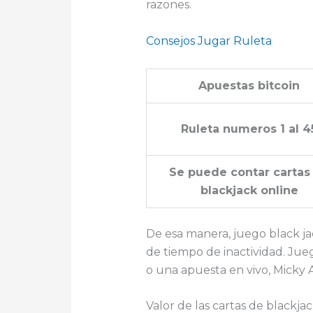
razones.
Consejos Jugar Ruleta
Apuestas bitcoin
Ruleta numeros 1 al 4
Se puede contar cartas
blackjack online
De esa manera, juego black ja
de tiempo de inactividad. Jue
o una apuesta en vivo, Micky A
Valor de las cartas de blackja