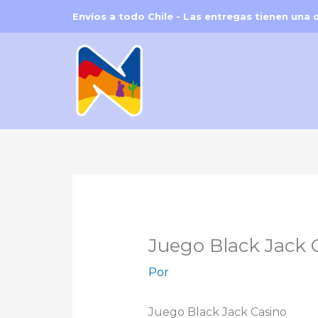
Ir
Envíos a todo Chile - Las entregas tienen una 
al
contenido
Juego Black Jack 
Por
Juego Black Jack Casino