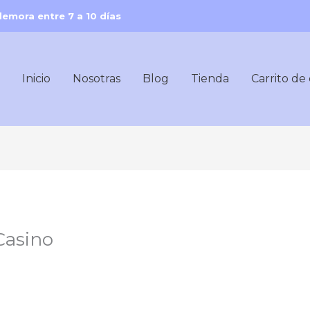
demora entre 7 a 10 días
Inicio
Nosotras
Blog
Tienda
Carrito de
Casino