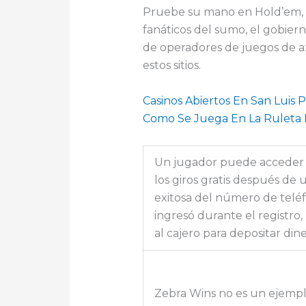
Pruebe su mano en Hold’em, u
fanáticos del sumo, el gobiern
de operadores de juegos de az
estos sitios.
Casinos Abiertos En San Luis P
Como Se Juega En La Ruleta 
Un jugador puede acceder 
los giros gratis después de 
exitosa del número de telé
ingresó durante el registro,
al cajero para depositar dine
Zebra Wins no es un ejempl