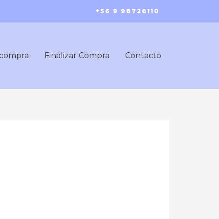
+56 9 98726110
 compra
Finalizar Compra
Contacto