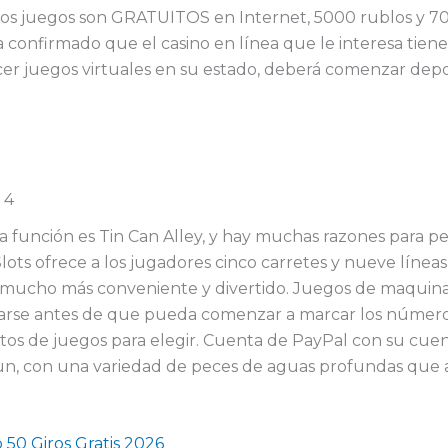
los juegos son GRATUITOS en Internet, 5000 rublos y 70
confirmado que el casino en línea que le interesa tiene
ecer juegos virtuales en su estado, deberá comenzar de
 4
a función es Tin Can Alley, y hay muchas razones para p
ots ofrece a los jugadores cinco carretes y nueve líneas 
y mucho más conveniente y divertido. Juegos de maquina
trarse antes de que pueda comenzar a marcar los número
tos de juegos para elegir. Cuenta de PayPal con su cuen
 un, con una variedad de peces de aguas profundas que 
 50 Giros Gratis 2026