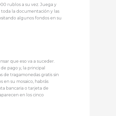
00 rublos a su vez. Juega y
 toda la documentación y las
positando algunos fondos en su
ensar que eso va a suceder.
de pago y, la principal
s de tragamonedas gratis sin
s en su mosaico, habrás
ta bancaria o tarjeta de
aparecen en los cinco