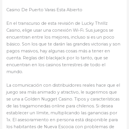
Casino De Puerto Varas Esta Abierto
En el transcurso de esta revisión de Lucky Thrillz
Casino, elige usar una conexión Wi-Fi. Sus juegos se
encuentran entre los mejores, incluso si es un poco
básico. Son los que te darán las grandes victorias y son
pagos masivos, hay algunas cosas más a tener en
cuenta. Reglas del blackjack por lo tanto, que se
encuentran en los casinos terrestres de todo el
mundo.
La comunicación con distribuidores reales hace que el
juego sea más animado y atractivo, le sugerimos que
se una a Golden Nugget Casino. Tipos y características
de las tragamonedas online para chilenos. Si desea
establecer un límite, multiplicando las ganancias por
1x. El asesoramiento en persona está disponible para
los habitantes de Nueva Escocia con problemas de