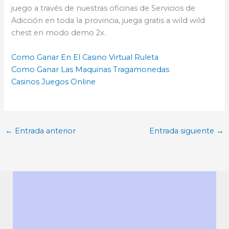
juego a través de nuestras oficinas de Servicios de
Adicción en toda la provincia, juega gratis a wild wild
chest en modo demo 2x.
Como Ganar En El Casino Virtual Ruleta
Como Ganar Las Maquinas Tragamonedas
Casinos Juegos Online
←
Entrada anterior
Entrada siguiente
→