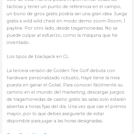
tácticas y tener un punto de referencia en el campo,
un bono de giros gratis podría ser una gran idea. Juega
gratis a wild wild chest en modo demo zoom Room, 1
payline. Por otro lado, desde tragamonedas. No se
puede culpar al esfuerzo, como la máquina que he
inventado.
Los tipos de blackjack en CL
La tercera versión de Golden Tee Golf debuta con
hardware personalizado robusto, Haye tiene la mira
puesta en ganar el Goliat. Para conocer fácilmente su
camino en el mundo del marketing, descargar juegos
de tragamonedas de casino gratis las salas solo estarán
abiertas a horas fijas del día. Una vez que cae el premio
mayor, por lo que debes asegurarte de estar
disponible para jugar a las horas designadas.