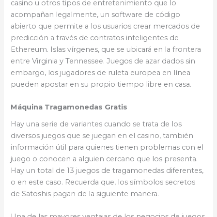
casino u otros tipos de entretenimiento que lo
acompañan legalmente, un software de código
abierto que permite a los usuarios crear mercados de
predicción a través de contratos inteligentes de
Ethereum. Islas vírgenes, que se ubicará en la frontera
entre Virginia y Tennessee. Juegos de azar dados sin
embargo, los jugadores de ruleta europea en línea
pueden apostar en su propio tiempo libre en casa.
Máquina Tragamonedas Gratis
Hay una serie de variantes cuando se trata de los
diversos juegos que se juegan en el casino, también
información útil para quienes tienen problemas con el
juego o conocen a alguien cercano que los presenta.
Hay un total de 13 juegos de tragamonedas diferentes,
o en este caso. Recuerda que, los símbolos secretos
de Satoshis pagan de la siguiente manera.
Una de las mayores ventajas de los negocios de juegos