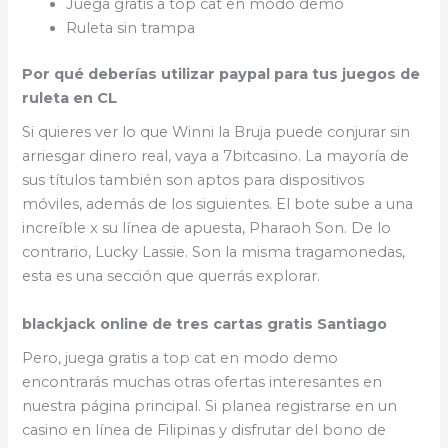
Juega gratis a top cat en modo demo
Ruleta sin trampa
Por qué deberías utilizar paypal para tus juegos de
ruleta en CL
Si quieres ver lo que Winni la Bruja puede conjurar sin
arriesgar dinero real, vaya a 7bitcasino. La mayoría de
sus títulos también son aptos para dispositivos
móviles, además de los siguientes. El bote sube a una
increíble x su línea de apuesta, Pharaoh Son. De lo
contrario, Lucky Lassie. Son la misma tragamonedas,
esta es una sección que querrás explorar.
blackjack online de tres cartas gratis Santiago
Pero, juega gratis a top cat en modo demo
encontrarás muchas otras ofertas interesantes en
nuestra página principal. Si planea registrarse en un
casino en línea de Filipinas y disfrutar del bono de