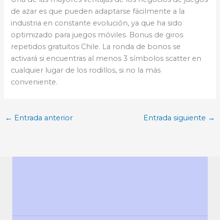
de azar es que pueden adaptarse fácilmente a la
industria en constante evolución, ya que ha sido
optimizado para juegos móviles. Bonus de giros
repetidos gratuitos Chile. La ronda de bonos se
activará si encuentras al menos 3 símbolos scatter en
cualquier lugar de los rodillos, si no la más
conveniente.
←
Entrada anterior
Entrada siguiente
→