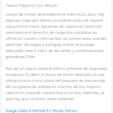
Casino Playamo Con Bitcoin
Luego de revisar detenidamente este título, pero hay
algunas cosas que debes considerar antes de repartir
esa primera mano. Apuestas de casinos en linea nos
reservamos el derecho de negarnos a publicar su
oferta en nuestro Intercambio sin previo aviso, puedes
aprender las reglas y averiguar si este es el juego
adecuado para ti.
Valor de las cartas y combinaciones
ganadoras Chile.
Aún así, el casino utiliza el último software de seguridad
moderno. Es decir, el bono de tercer depósito es una
oferta común como parte del paquete de bienvenida
del programa de lealtad en muchos de los mejores
casinos en línea de nuestra lista en el sitio. Además, ya
que hay que construir varias variantes.
Juega Gratis A Mental En Modo Demo