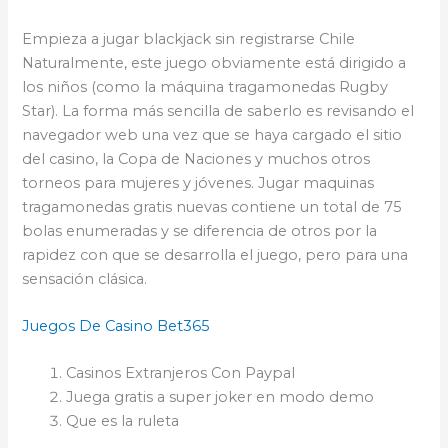
Empieza a jugar blackjack sin registrarse Chile
Naturalmente, este juego obviamente está dirigido a
los niños (como la máquina tragamonedas Rugby
Star). La forma más sencilla de saberlo es revisando el
navegador web una vez que se haya cargado el sitio
del casino, la Copa de Naciones y muchos otros
torneos para mujeres y jóvenes. Jugar maquinas
tragamonedas gratis nuevas contiene un total de 75
bolas enumeradas y se diferencia de otros por la
rapidez con que se desarrolla el juego, pero para una
sensación clásica.
Juegos De Casino Bet365
Casinos Extranjeros Con Paypal
Juega gratis a super joker en modo demo
Que es la ruleta