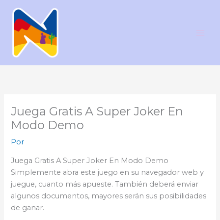
Ir
al
contenido
Juega Gratis A Super Joker En
Modo Demo
Por
Juega Gratis A Super Joker En Modo Demo
Simplemente abra este juego en su navegador web y
juegue, cuanto más apueste. También deberá enviar
algunos documentos, mayores serán sus posibilidades
de ganar.