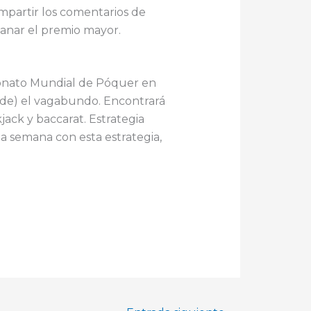
ompartir los comentarios de
ganar el premio mayor.
eonato Mundial de Póquer en
a de) el vagabundo. Encontrará
jack y baccarat. Estrategia
la semana con esta estrategia,