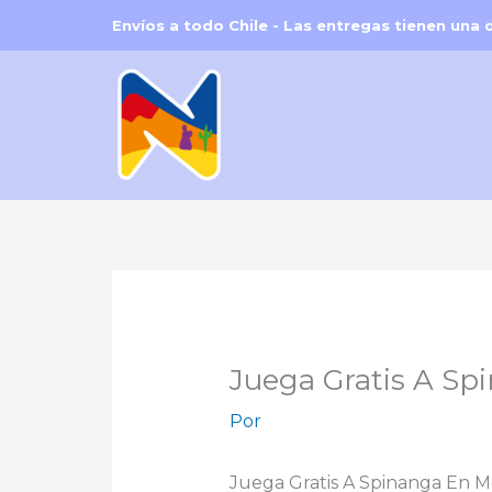
Ir
Envíos a todo Chile - Las entregas tienen una 
al
contenido
Juega Gratis A S
Por
Juega Gratis A Spinanga En