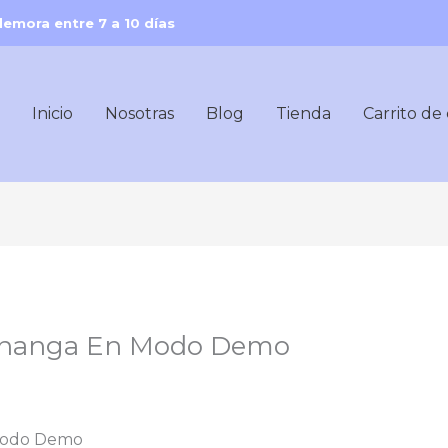
demora entre 7 a 10 días
Inicio
Nosotras
Blog
Tienda
Carrito de
pinanga En Modo Demo
 Modo Demo