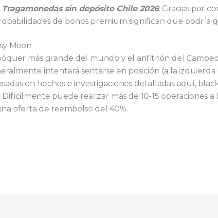
a Tragamonedas sin depósito Chile 2026
: Gracias por c
 probabilidades de bonos premium significan que podría 
sy Moon
e póquer más grande del mundo y el anfitrión del Camp
neralmente intentará sentarse en posición (a la izquierd
sadas en hechos e investigaciones detalladas aquí, black
. Difícilmente puede realizar más de 10-15 operaciones a 
 una oferta de reembolso del 40%.