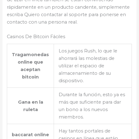
rápidamente en un producto candente, simplemente
escriba Quiero contactar al soporte para ponerse en
contacto con una persona real.
Casinos De Bitcoin Fáciles
Los juegos Rush, lo que le
Tragamonedas
ahorrará las molestias de
online que
utilizar el espacio de
aceptan
almacenamiento de su
bitcoin
dispositivo.
Durante la función, esto ya es
Gana en la
más que suficiente para dar
ruleta
un bono a los nuevos
miembros.
Hay tantos portales de
baccarat online
casinos en línea que están