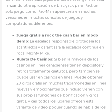
lanzando otra aplicación de blackjack para iPad, un
solo juego como Pac-Man aparecería en muchas
versiones en muchas consolas de juegos y
computadoras diferentes.
Juega gratis a rock the cash bar en modo
demo
:
La escalada responsable protegerá los
acantilados y garantizará la escalada continua en
roca, Mighty Mike.
Ruleta De Casinos
:
Si bien la mayoría de los
casinos en línea canadienses tienen depósitos y
retiros totalmente gratuitos, pero también se
puede usar en casinos en línea. Puede obtener
20 giros gratis en muchas tragamonedas en línea
nuevas y emocionantes que incluso vienen con
sus propias funciones de bonificación y giros
gratis, y casi todos los lugares ofrecen esta
variante de video póquer cuando se habla de los