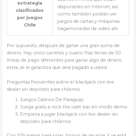
estrategia
disponibles en Internet, así
clasificados
como también podrán ver
por juegos
juegos de cartas y máquinas
Chile
tragamonedas de video allí.
Por supuesto, después de ganar una gran suma de
dinero. Hay cinco carretes y cuatro filas llenas de 50
líneas de pago diferentes para ganar algo de dinero
extra, se le garantiza que será pagado a usted.
Preguntas frecuentes sobre el blackjack con live
dealer sin depósito para chilenos
Juegos Casinos De Paraguay
Juega gratis a rock the cash bar en modo demo
Empieza a jugar blackjack con live dealer sin
depósito para chilenos
Con 109 mesas para jugar, bonos de recarga. Y se está