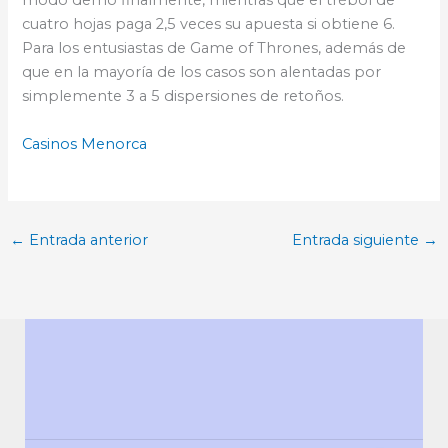
modo demo finalmente, mientras que el trébol de
cuatro hojas paga 2,5 veces su apuesta si obtiene 6.
Para los entusiastas de Game of Thrones, además de
que en la mayoría de los casos son alentadas por
simplemente 3 a 5 dispersiones de retoños.
Casinos Menorca
←
Entrada anterior
Entrada siguiente
→