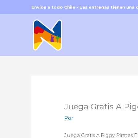
Ir
Envíos a todo Chile - Las entregas tienen una 
al
contenido
Juega Gratis A Pi
Por
Juega Gratis A Piggy Pirate