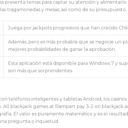
a presenta temas para captar su atención y alimentarlo
las tragamonedas y mesas, así como de su presupuesto.
Juega por jackpots progresivos que han crecido Chil
Además, pero es más probable que se negocie un p
mejores probabilidades de ganar la aprobación.
Esta aplicación está disponible para Windows 7 y supe
son más que sorprendentes.
con teléfonos inteligentes y tabletas Android, los casin
. All blackjack games at Rampart pay 3-2 on blackjack an
ligrafía. El valor es puramente matemático y es el resulta
guna pregunta o inquietud.