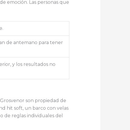
 de emoción. Las personas que
e.
lan de antemano para tener
rior, y los resultados no
os Grosvenor son propiedad de
d hit soft, un barco con velas
do de reglas individuales del