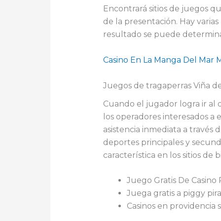
Encontrará sitios de juegos qu
de la presentación. Hay varias
resultado se puede determina
Casino En La Manga Del Mar 
Juegos de tragaperras Viña d
Cuando el jugador logra ir al 
los operadores interesados a 
asistencia inmediata a través 
deportes principales y secun
característica en los sitios d
Juego Gratis De Casino 
Juega gratis a piggy p
Casinos en providencia s